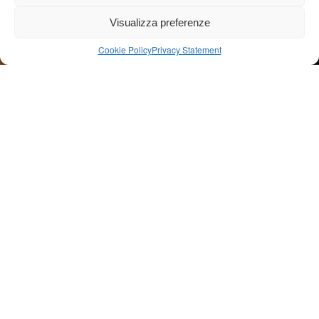
Visualizza preferenze
Cookie Policy
Privacy Statement
Artistic Life
IVO SASSI
“Ideas come from working.
If you work, if you do something then you get the
idea of doing something else”
Ivo Sassi